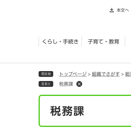
ペ
本文へ
ー
ジ
の
先
くらし・手続き
子育て・教育
頭
で
す
。
トップページ
>
組織でさがす
>
総
現在地
税務課
足あと
本
税務課
文