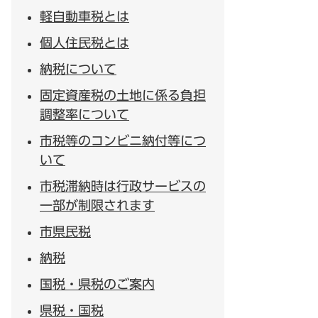
軽自動車税とは
個人住民税とは
納税について
固定資産税の土地に係る負担
調整率について
市税等のコンビニ納付等につ
いて
市税滞納時は行政サービスの
一部が制限されます
市県民税
納税
国税・県税のご案内
県税・国税