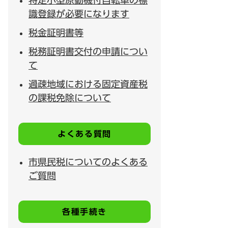
特定小型原動機付自転車の標
識登録が必要になります
税金証明書等
税務証明書交付の申請につい
て
過疎地域における固定資産税
の課税免除について
よくある質問
市県民税についてのよくある
ご質問
各種手続き