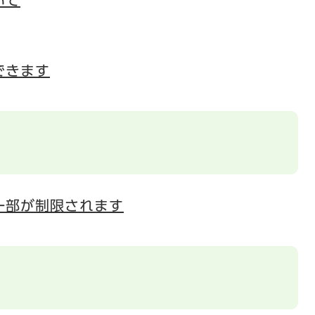
いて
できます
一部が制限されます