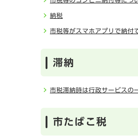
市税等のコンビニ納付等につ
納税
市税等がスマホアプリで納付
滞納
市税滞納時は行政サービスの
市たばこ税