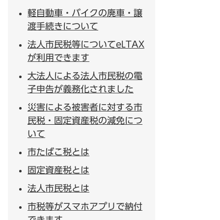
軽自動車・バイクの廃車・譲
渡手続きについて
法人市民税等についてeLTAX
が利用できます
大法人による法人市民税の電
子申告が義務化されました
災害による被害者に対する市
民税・固定資産税の減免につ
いて
市たばこ税とは
固定資産税とは
法人市民税とは
市税等がスマホアプリで納付
できます