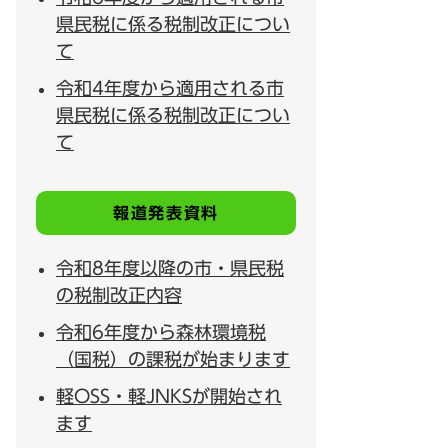
県民税に係る税制改正につい
て
令和4年度から適用される市
県民税に係る税制改正につい
て
報道発表資料
令和8年度以降の市・県民税
の税制改正内容
令和6年度から森林環境税
（国税）の課税が始まります
軽OSS・軽JNKSが開始され
ます