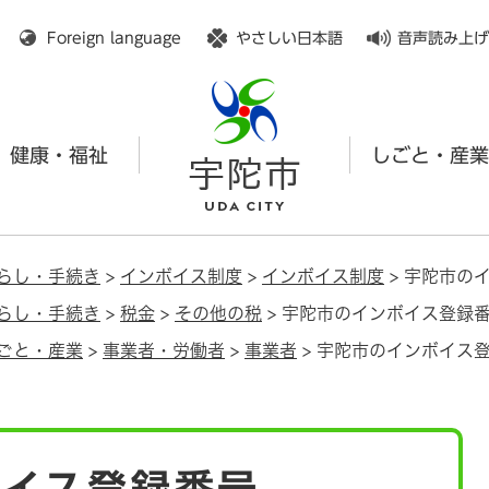
メニューを飛ばして本文へ
Foreign language
やさしい日本語
音声読み上げ
健康・福祉
しごと・産業
らし・手続き
>
インボイス制度
>
インボイス制度
>
宇陀市の
らし・手続き
>
税金
>
その他の税
>
宇陀市のインボイス登録
ごと・産業
>
事業者・労働者
>
事業者
>
宇陀市のインボイス
ボイス登録番号