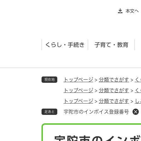
ペ
本文へ
ー
ジ
の
先
くらし・手続き
子育て・教育
頭
で
す
。
トップページ
>
分類でさがす
>
く
現在地
トップページ
>
分類でさがす
>
く
トップページ
>
分類でさがす
>
し
宇陀市のインボイス登録番号
足あと
本
宇陀市のイン
文