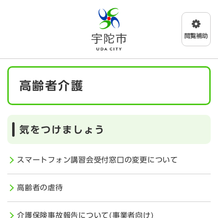
ペ
メニューを飛ばして本文へ
ー
ジ
の
先
頭
で
本
す
高齢者介護
文
。
気をつけましょう
スマートフォン講習会受付窓口の変更について
高齢者の虐待
介護保険事故報告について(事業者向け)