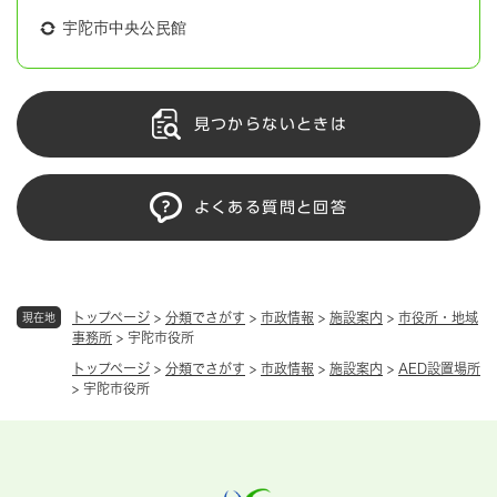
宇陀市中央公民館
見つからないときは
よくある質問と回答
トップページ
>
分類でさがす
>
市政情報
>
施設案内
>
市役所・地域
現在地
事務所
>
宇陀市役所
トップページ
>
分類でさがす
>
市政情報
>
施設案内
>
AED設置場所
>
宇陀市役所