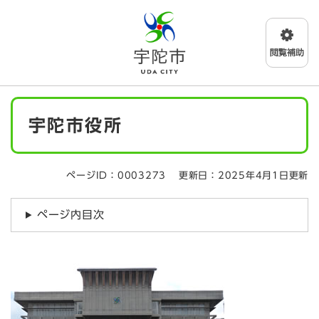
ペ
メニューを飛ばして本文へ
ー
ジ
の
先
頭
で
本
す
宇陀市役所
文
。
ページID：0003273
更新日：2025年4月1日更新
ページ内目次