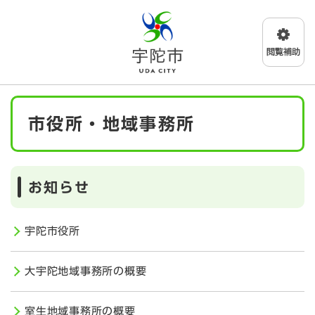
ペ
メニューを飛ばして本文へ
ー
ジ
の
先
頭
で
本
す
市役所・地域事務所
文
。
お知らせ
宇陀市役所
大宇陀地域事務所の概要
室生地域事務所の概要