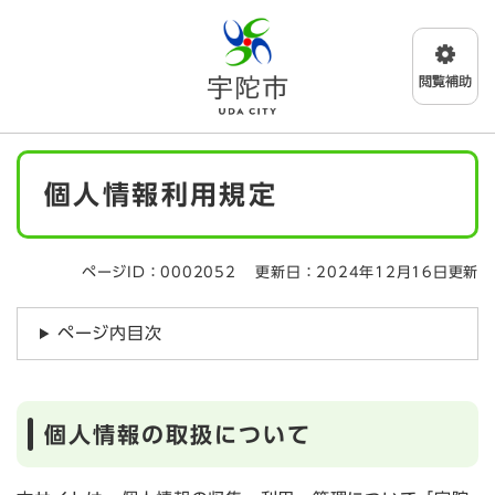
ペ
メニューを飛ばして本文へ
ー
ジ
の
先
頭
で
本
す
個人情報利用規定
文
。
ページID：0002052
更新日：2024年12月16日更新
ページ内目次
個人情報の取扱について