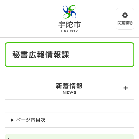
ペ
メニューを飛ばして本文へ
ー
ジ
の
先
頭
で
本
す
秘書広報情報課
文
。
新着情報
ページ内目次