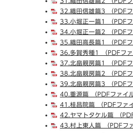
31.織田信雄篇2 （PDF
32.織田信雄篇3 （PDF
33.小堀正一篇1 （PDF
34.小堀正一篇2 （PDF
35.織田高長篇1 （PDF
36.多賀秀種1 （PDFフ
37.北畠親房篇1 （PDF
38.北畠親房篇2 （PDF
39.北畠親房篇3 （PDF
40.重源篇 （PDFファイ
41.桂昌院篇 （PDFファ
42.ヤマトタケル篇 （PD
43.村上東人篇 （PDFフ