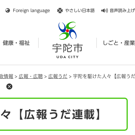
メニューを飛ばして本文へ
Foreign language
やさしい日本語
音声読み上げ
健康・福祉
しごと・産業
政情報
>
広報・広聴
>
広報うだ
>
宇陀を駆けた人々【広報う
】
人々【広報うだ連載】