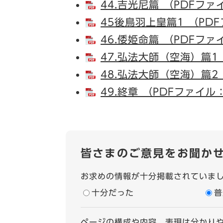
44.吉光尼篇 （PDFファ
45後鳥羽上皇篇1 （PDF
46.倭姫命篇 （PDFファ
47.弘法大師（空海）篇1 
48.弘法大師（空海）篇2 
49.終章 （PDFファイル：
皆さまのご意見をお聞か
お求めの情報が十分掲載されていま
十分だった
普
ページの構成や内容、表現は分かり