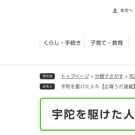
ペ
本文へ
ー
ジ
の
先
くらし・手続き
子育て・教育
頭
で
す
。
トップページ
>
分類でさがす
>
市
現在地
宇陀を駆けた人々【広報うだ連載
足あと
本
宇陀を駆けた
文