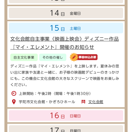
14
金曜日
日
15
土曜日
日
文化会館自主事業《映画上映会》ディズニー作品
『マイ・エレメント』開催のお知らせ
自主文化事業
その他の催し
ディズニー作品『マイ・エレメント』を上映します。夏休みの思
い出に家族や友達と一緒に、お子様の映画館デビューのきっかけ
にも。この機会に文化会館の大きなスクリーンで映画をお楽しみ
ください。
上映開始：午後2時（開場：午後1時30分）
宇陀市文化会館・かぎろひホール
文化会館
16
日曜日
日
17
月曜日
日