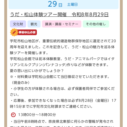
29
土曜日
日
うだ・松山体験ツアー開催 令和8年8月29日
文化財
観光
講演・講座・セミナー
その他の催し
宇陀市松山地区が、重要伝統的建造物群保存地区に選定されて20
周年を迎えました。これを記念して、うだ・松山の魅力を巡る体
験ツアーを開催します。
宇陀松山会館では拓本体験教室、うだ・アニマルパークではイタ
リアンミルクプリン(パンナコッタ)作りなどが体験できます。
夏の思い出にいかがでしょうか？
※・材料費は宇陀松山会館にて当日徴収させていただきます。
（現金のみ）
・小学生の方が体験される場合は、必ず保護者同伴でご参加くだ
さい。
・応募後、参加できなくなった場合は必ず8月28日（金曜日）17
時15分までに宇陀市文化財課までご連絡ください。
13時00分～18時00分
・当日午前8時時点で、奈良県北東部に何らかの警報が発令され