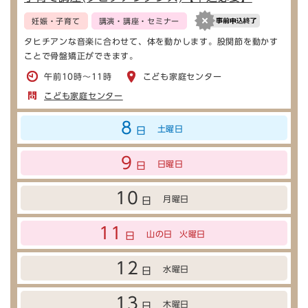
妊娠・子育て
講演・講座・セミナー
タヒチアンな音楽に合わせて、体を動かします。股関節を動かす
ことで骨盤矯正ができます。
午前10時～11時
こども家庭センター
こども家庭センター
8
土曜日
日
9
日曜日
日
10
月曜日
日
11
山の日
火曜日
日
12
水曜日
日
13
木曜日
日