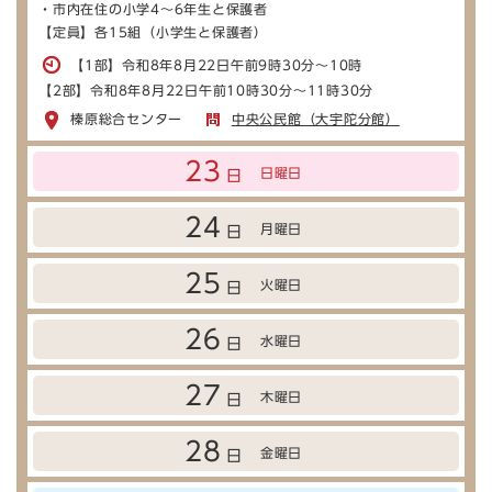
・市内在住の小学4～6年生と保護者
【定員】各15組（小学生と保護者）
【1部】令和8年8月22日午前9時30分～10時
【2部】令和8年8月22日午前10時30分～11時30分
榛原総合センター
中央公民館（大宇陀分館）
23
日曜日
日
24
月曜日
日
25
火曜日
日
26
水曜日
日
27
木曜日
日
28
金曜日
日