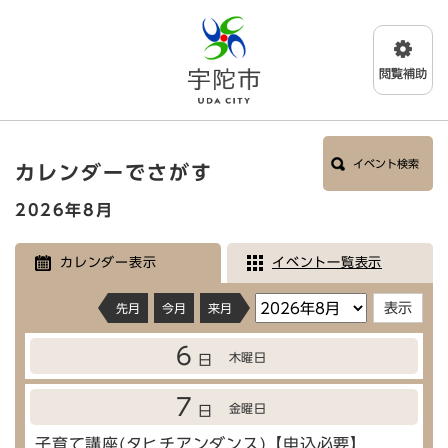
ペ
メニューを飛ばして本文へ
ー
ジ
の
先
頭
で
本
す
イベント検索
カレンダーでさがす
文
。
2026年8月
カレンダー表示
イベント一覧表示
先月
今月
来月
6
木曜日
日
7
金曜日
日
子育て講座(タヒチアンダンス)【申込必要】