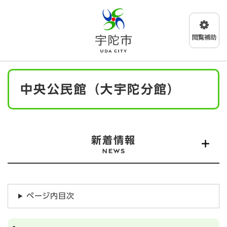
ペ
メニューを飛ばして本文へ
ー
ジ
の
先
頭
で
本
す
中央公民館（大宇陀分館）
文
。
新着情報
ページ内目次