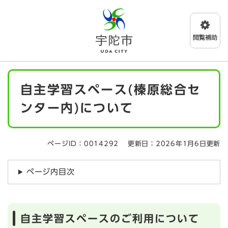
ペ
メニューを飛ばして本文へ
ー
ジ
の
先
頭
で
本
す
自主学習スペース(榛原総合セ
文
。
ンター内)について
ページID：0014292
更新日：2026年1月6日更新
ページ内目次
自主学習スペースのご利用について