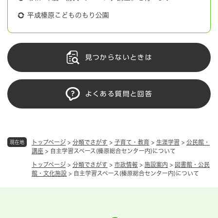
平成榛原こどものもり公園
見つからないときは
よくある質問と回答
トップページ
>
分類でさがす
>
子育て・教育
>
生涯学習
>
公民館・
現在地
講座
>
自主学習スペース(榛原総合センター内)について
トップページ
>
分類でさがす
>
市政情報
>
施設案内
>
図書館・公民
館・文化施設
>
自主学習スペース(榛原総合センター内)について