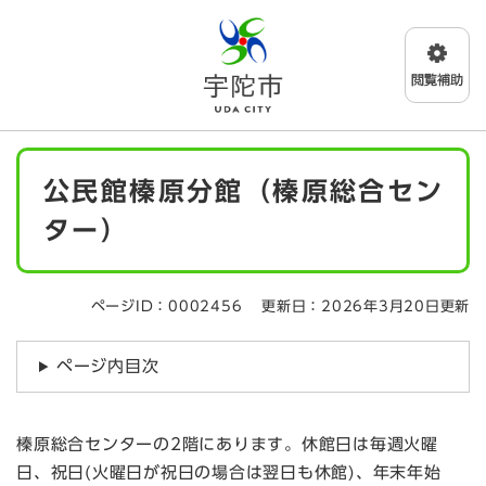
ペ
メニューを飛ばして本文へ
ー
ジ
の
先
頭
で
本
す
公民館榛原分館（榛原総合セン
文
。
ター）
ページID：0002456
更新日：2026年3月20日更新
ページ内目次
榛原総合センターの2階にあります。休館日は毎週火曜
日、祝日(火曜日が祝日の場合は翌日も休館)、年末年始