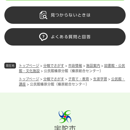
見つからないときは
よくある質問と回答
トップページ
>
分類でさがす
>
市政情報
>
施設案内
>
図書館・公民
現在地
館・文化施設
>
公民館榛原分館（榛原総合センター）
トップページ
>
分類でさがす
>
子育て・教育
>
生涯学習
>
公民館・
講座
>
公民館榛原分館（榛原総合センター）