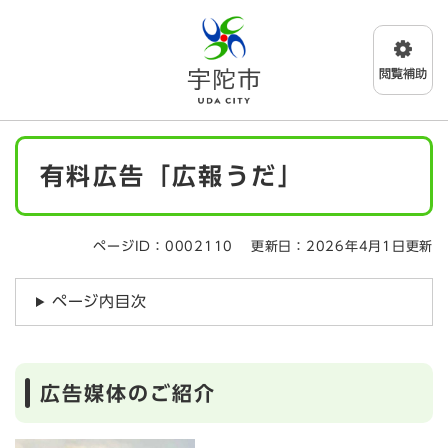
ペ
メニューを飛ばして本文へ
ー
ジ
の
先
頭
で
本
す
有料広告「広報うだ」
文
。
ページID：0002110
更新日：2026年4月1日更新
ページ内目次
広告媒体のご紹介