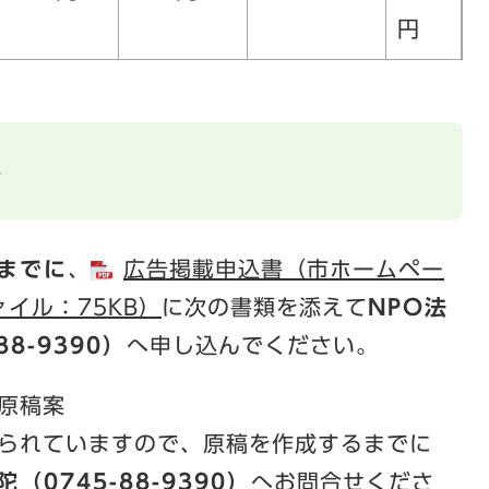
円
み
までに
、
広告掲載申込書（市ホームペー
イル：75KB）
に次の書類を添えて
NPO法
8-9390）
へ申し込んでください。
原稿案
られていますので、原稿を作成するまでに
0745-88-9390）
へお問合せくださ