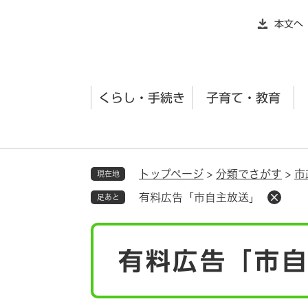
ペ
本文へ
ー
ジ
の
先
くらし・手続き
子育て・教育
頭
で
す
。
トップページ
>
分類でさがす
>
市
現在地
有料広告「市自主放送」
足あと
本
有料広告「市
文