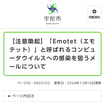
ペ
メニューを飛ばして本文へ
ー
ジ
の
先
頭
で
本
す
【注意喚起】「Emotet（エモ
文
。
テット）」と呼ばれるコンピュ
ータウイルスへの感染を狙うメ
ールについて
ページID：0002102
更新日：2024年12月16日更新
ページ内目次