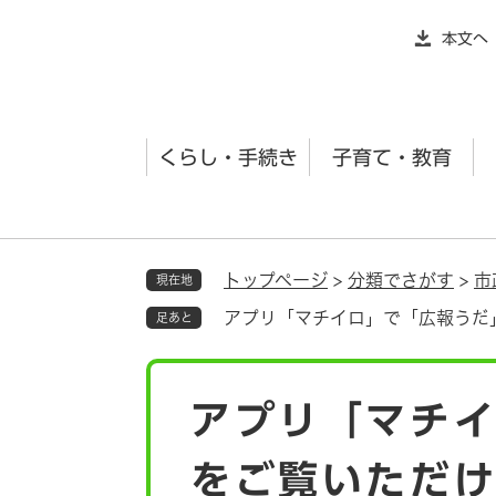
ペ
本文へ
ー
ジ
の
先
くらし・手続き
子育て・教育
頭
で
す
。
トップページ
>
分類でさがす
>
市
現在地
アプリ「マチイロ」で「広報うだ
足あと
本
アプリ「マチ
文
をご覧いただ