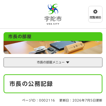
ペ
メニューを飛ばして本文へ
ー
ジ
の
先
頭
で
市長の部屋
す
。
市長の部屋メニュー
本
市長の公務記録
文
ページID：0002116
更新日：2026年7月5日更新