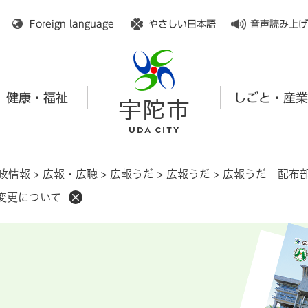
メニューを飛ばして本文へ
Foreign language
やさしい日本語
音声読み上げ
健康・福祉
しごと・産業
政情報
>
広報・広聴
>
広報うだ
>
広報うだ
>
広報うだ 配布
変更について