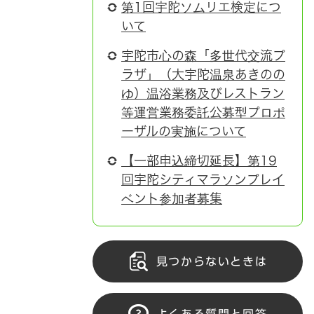
第1回宇陀ソムリエ検定につ
いて
宇陀市心の森「多世代交流プ
ラザ」（大宇陀温泉あきのの
ゆ）温浴業務及びレストラン
等運営業務委託公募型プロポ
ーザルの実施について
【一部申込締切延長】第19
回宇陀シティマラソンプレイ
ベント参加者募集
見つからないときは