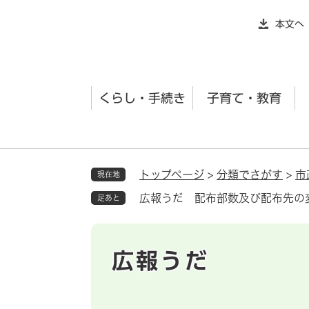
ペ
本文へ
ー
ジ
の
先
くらし・手続き
子育て・教育
頭
で
す
。
トップページ
>
分類でさがす
>
市
現在地
広報うだ 配布部数及び配布先の
足あと
広報うだ