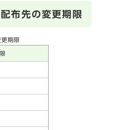
び配布先の変更期限
変更期限
限