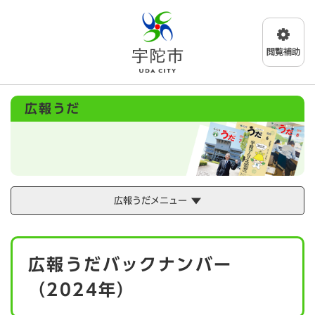
ペ
メニューを飛ばして本文へ
ー
ジ
の
先
頭
で
広報うだ
す
。
広報うだメニュー
本
広報うだバックナンバー
文
（2024年）