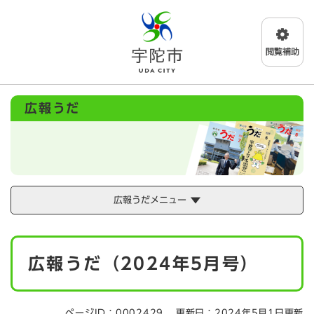
ペ
メニューを飛ばして本文へ
ー
ジ
の
先
頭
で
広報うだ
す
。
広報うだメニュー
本
広報うだ（2024年5月号）
文
ページID：0002429
更新日：2024年5月1日更新