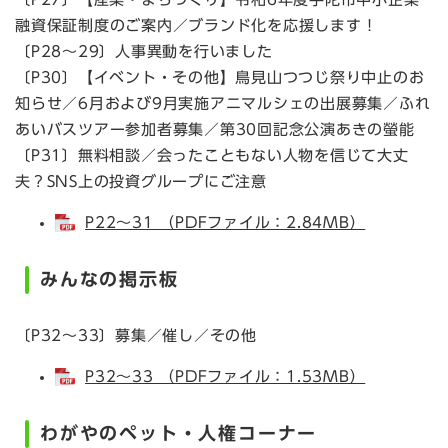
融資保証制度のご案内／ブランド化を応援します！
〔P28～29〕人事異動を行いました
〔P30〕【イベント・その他】鳥見山つつじ祭り中止のお
知らせ／6月および9月実施アニマルシェの出展募集／ふれ
あいバスツアー参加者募集／第30回記念公演あきの螢能
〔P31〕無料相談／会ったこともない人物を信じて大丈
夫？SNS上の投資グループにご注意
P22～31 （PDFファイル：2.84MB）
みんなの掲示板
〔P32～33〕募集／催し／その他
P32～33 （PDFファイル：1.53MB）
わがやのペット・人権コーナー