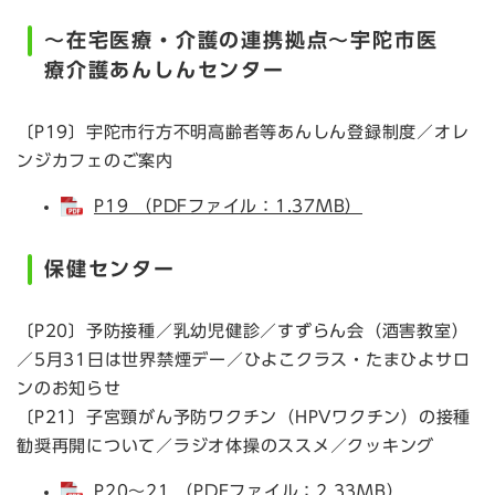
～在宅医療・介護の連携拠点～宇陀市医
療介護あんしんセンター
〔P19〕宇陀市行方不明高齢者等あんしん登録制度／オレ
ンジカフェのご案内
P19 （PDFファイル：1.37MB）
保健センター
〔P20〕予防接種／乳幼児健診／すずらん会（酒害教室）
／5月31日は世界禁煙デー／ひよこクラス・たまひよサロ
ンのお知らせ
〔P21〕子宮頸がん予防ワクチン（HPVワクチン）の接種
勧奨再開について／ラジオ体操のススメ／クッキング
P20～21 （PDFファイル：2.33MB）