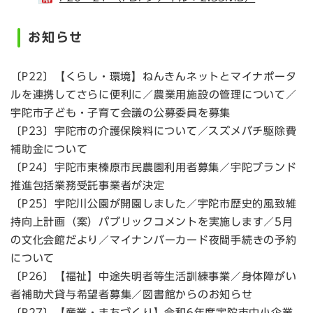
お知らせ
〔P22〕【くらし・環境】ねんきんネットとマイナポータ
ルを連携してさらに便利に／農業用施設の管理について／
宇陀市子ども・子育て会議の公募委員を募集
〔P23〕宇陀市の介護保険料について／スズメバチ駆除費
補助金について
〔P24〕宇陀市東榛原市民農園利用者募集／宇陀ブランド
推進包括業務受託事業者が決定
〔P25〕宇陀川公園が開園しました／宇陀市歴史的風致維
持向上計画（案）パブリックコメントを実施します／5月
の文化会館だより／マイナンバーカード夜間手続きの予約
について
〔P26〕【福祉】中途失明者等生活訓練事業／身体障がい
者補助犬貸与希望者募集／図書館からのお知らせ
〔P27〕【産業・まちづくり】令和6年度宇陀市中小企業