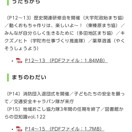
うだぢから
〔P12～13〕歴史関連研修会を開催（大宇陀政始まち協）
／動くおもちゃ作りは、楽しいよ～！（東榛原まち協）／
みんなが自分らしく生きるために（多田地区まち協）／キ
クズノヒト（宇陀市仕事づくり推進隊）／薬草逍遙（やく
そうしょうよう）
P12～13 （PDFファイル：1.84MB）
まちのわだい
〔P14〕消防団入退団式を開催／子どもたちの安全を願っ
て／交通安全キャラバン隊が来庁
〔P15〕地域おこし協力隊3年間の任期を終了／図書館か
らの豆知識vol.122
P14～15 （PDFファイル：1.7MB）