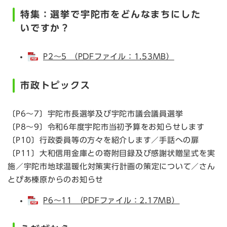
特集：選挙で宇陀市をどんなまちにした
いですか？
P2～5 （PDFファイル：1.53MB）
市政トピックス
〔P6～7〕宇陀市長選挙及び宇陀市議会議員選挙
〔P8～9〕令和6年度宇陀市当初予算をお知らせします
〔P10〕行政委員等の方々を紹介します／手話への扉
〔P11〕大和信用金庫との寄附目録及び感謝状贈呈式を実
施／宇陀市地球温暖化対策実行計画の策定について／さん
とぴあ榛原からのお知らせ
P6～11 （PDFファイル：2.17MB）