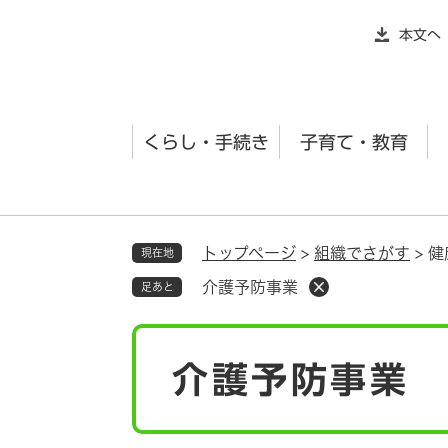
ペ
本文へ
ー
ジ
の
先
くらし・手続き
子育て・教育
頭
で
す
。
トップページ
>
組織でさがす
>
健
現在地
介護予防事業
足あと
本
介護予防事業
文