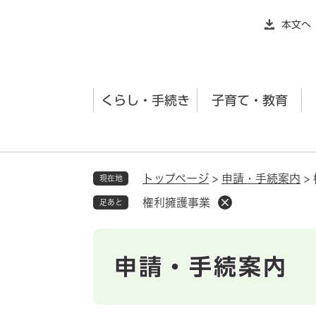
ペ
本文へ
ー
ジ
の
先
くらし・手続き
子育て・教育
頭
で
す
。
トップページ
>
申請・手続案内
>
現在地
権利擁護事業
足あと
申請・手続案内