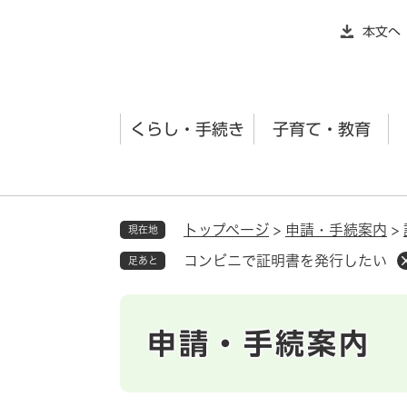
ペ
本文へ
ー
ジ
の
先
くらし・手続き
子育て・教育
頭
で
す
。
トップページ
>
申請・手続案内
>
現在地
コンビニで証明書を発行したい
足あと
申請・手続案内