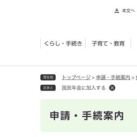
ペ
本文へ
ー
ジ
の
先
くらし・手続き
子育て・教育
頭
で
す
。
トップページ
>
申請・手続案内
>
現在地
国民年金に加入する
足あと
申請・手続案内