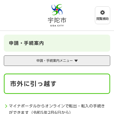
ペ
メニューを飛ばして本文へ
ー
ジ
の
先
頭
で
す
申請・手続案内
。
申請・手続案内メニュー
本
市外に引っ越す
文
マイナポータルからオンラインで転出・転入の手続き
ができます（令和5年2月6日から）