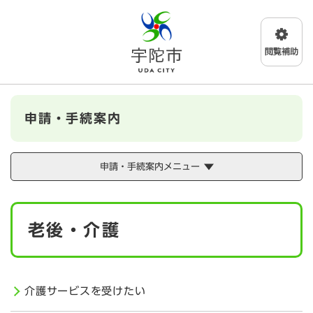
ペ
メニューを飛ばして本文へ
ー
ジ
の
先
頭
で
す
申請・手続案内
。
申請・手続案内メニュー
本
老後・介護
文
介護サービスを受けたい