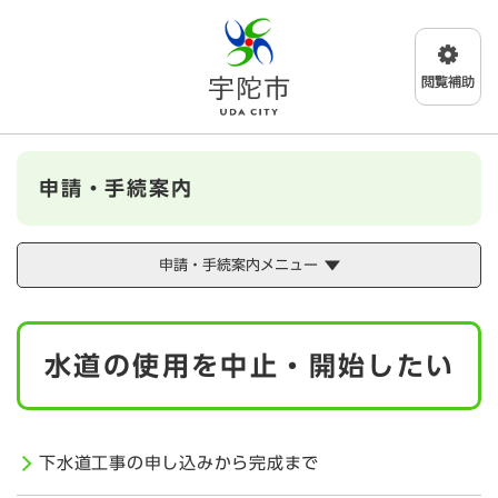
ペ
メニューを飛ばして本文へ
ー
ジ
の
先
頭
で
す
申請・手続案内
。
申請・手続案内メニュー
本
水道の使用を中止・開始したい
文
下水道工事の申し込みから完成まで