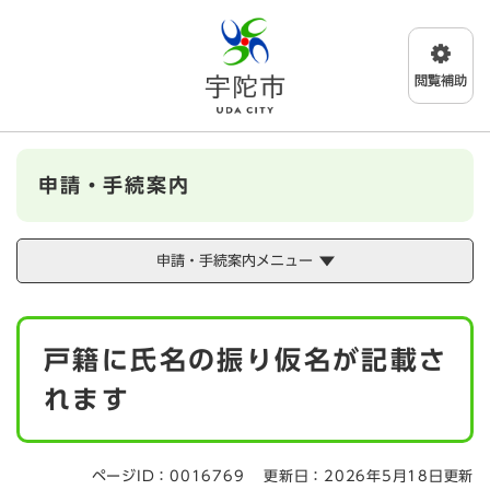
ペ
メニューを飛ばして本文へ
ー
ジ
の
先
頭
で
す
申請・手続案内
。
申請・手続案内メニュー
本
戸籍に氏名の振り仮名が記載さ
文
れます
ページID：0016769
更新日：2026年5月18日更新