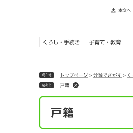
ペ
本文へ
ー
ジ
の
先
くらし・手続き
子育て・教育
頭
で
す
。
トップページ
>
分類でさがす
>
く
現在地
戸籍
足あと
本
戸籍
文