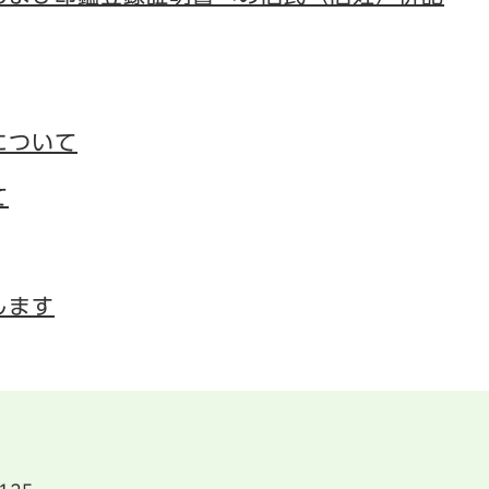
について
て
します