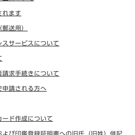
されます
（郵送用）
レスサービスについて
て
者請求手続きについて
で申請される方へ
カード作成について
および印鑑登録証明書への旧氏（旧姓）併記