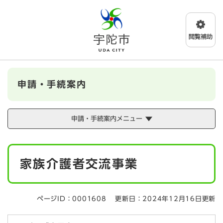
ペ
メニューを飛ばして本文へ
ー
ジ
の
先
頭
で
す
申請・手続案内
。
申請・手続案内メニュー
本
家族介護者交流事業
文
ページID：0001608
更新日：2024年12月16日更新