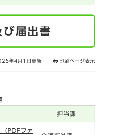
及び届出書
026年4月1日更新
印刷ページ表示
覧
担当課
（PDFファ