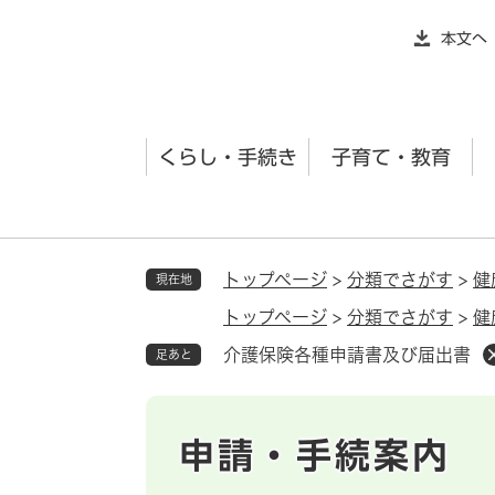
ペ
本文へ
ー
ジ
の
先
くらし・手続き
子育て・教育
頭
で
す
。
トップページ
>
分類でさがす
>
健
現在地
トップページ
>
分類でさがす
>
健
介護保険各種申請書及び届出書
足あと
申請・手続案内