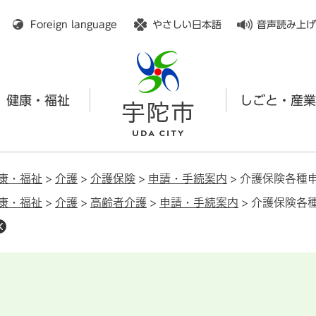
メニューを飛ばして本文へ
Foreign language
やさしい日本語
音声読み上げ
健康・福祉
しごと・産業
康・福祉
>
介護
>
介護保険
>
申請・手続案内
>
介護保険各種
康・福祉
>
介護
>
高齢者介護
>
申請・手続案内
>
介護保険各