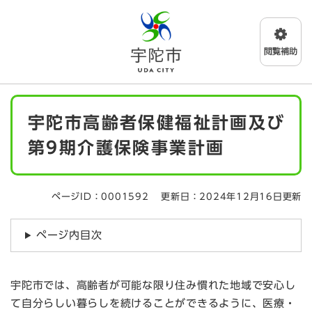
ペ
メニューを飛ばして本文へ
ー
ジ
の
先
頭
で
本
す
宇陀市高齢者保健福祉計画及び
文
。
第9期介護保険事業計画
ページID：0001592
更新日：2024年12月16日更新
ページ内目次
宇陀市では、高齢者が可能な限り住み慣れた地域で安心し
て自分らしい暮らしを続けることができるように、医療・