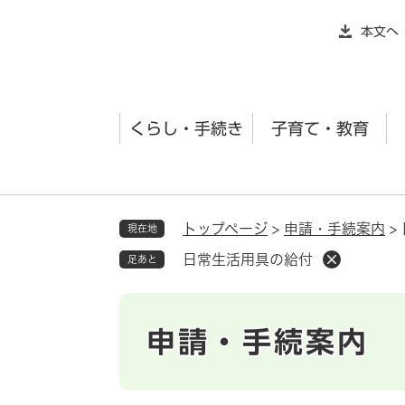
ペ
本文へ
ー
ジ
の
先
くらし・手続き
子育て・教育
頭
で
す
。
トップページ
>
申請・手続案内
>
現在地
日常生活用具の給付
足あと
申請・手続案内