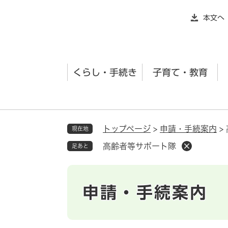
ペ
本文へ
ー
ジ
の
先
くらし・手続き
子育て・教育
頭
で
す
。
トップページ
>
申請・手続案内
>
現在地
高齢者等サポート隊
足あと
申請・手続案内