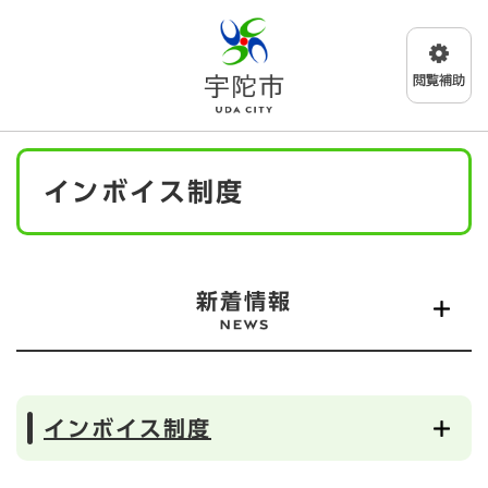
ペ
メニューを飛ばして本文へ
ー
ジ
の
先
頭
で
本
す
インボイス制度
文
。
新着情報
インボイス制度