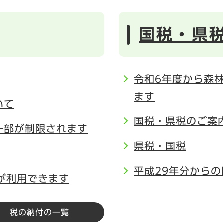
国税・県
令和6年度から森
ます
いて
国税・県税のご案
一部が制限されます
県税・国税
平成29年分から
Xが利用できます
税の納付の一覧