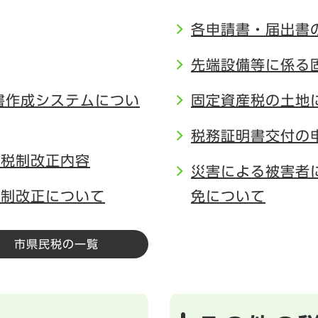
各申請書・届出書
先端設備等に係る
書作成システムについ
固定資産税の土地
税務証明書交付の
の税制改正内容
災害による被害者
税制改正について
免について
市県民税の一覧