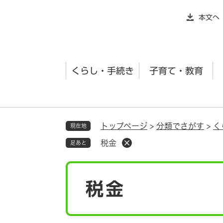
ペ
本文へ
ー
ジ
の
先
くらし・手続き
子育て・教育
頭
で
す
。
トップページ
>
分類でさがす
>
く
現在地
税金
足あと
本
税金
文