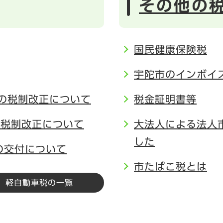
その他の
国民健康保険税
宇陀市のインボイ
の税制改正について
税金証明書等
の税制改正について
大法人による法人
した
の交付について
市たばこ税とは
軽自動車税の一覧