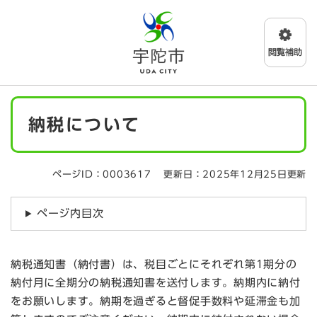
ペ
メニューを飛ばして本文へ
ー
ジ
の
先
頭
で
本
す
納税について
文
。
ページID：0003617
更新日：2025年12月25日更新
ページ内目次
納税通知書（納付書）は、税目ごとにそれぞれ第1期分の
納付月に全期分の納税通知書を送付します。納期内に納付
をお願いします。納期を過ぎると督促手数料や延滞金も加