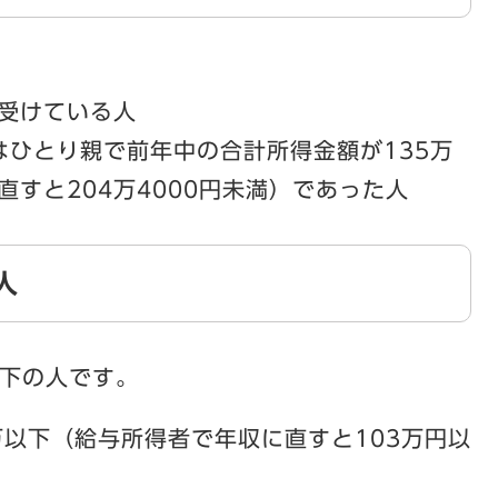
受けている人
はひとり親で前年中の合計所得金額が135万
すと204万4000円未満）であった人
人
下の人です。
万以下（給与所得者で年収に直すと103万円以