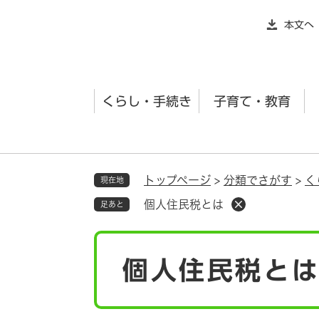
ペ
本文へ
ー
ジ
の
先
くらし・手続き
子育て・教育
頭
で
す
。
トップページ
>
分類でさがす
>
く
現在地
個人住民税とは
足あと
本
個人住民税と
文