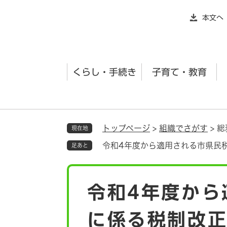
ペ
本文へ
ー
ジ
の
先
くらし・手続き
子育て・教育
頭
で
す
。
トップページ
>
組織でさがす
>
総
現在地
令和4年度から適用される市県民
足あと
本
令和4年度から
文
に係る税制改