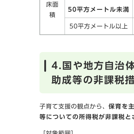
床面
50平方メートル未満
積
50平方メートル以上
4.国や地方自治
助成等の非課税
子育て支援の観点から、
保育を
等についての所得税が非課税と
［対象範囲］