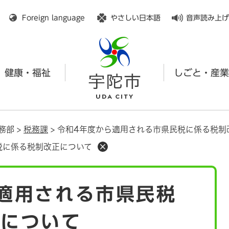
メニューを飛ばして本文へ
Foreign language
やさしい日本語
音声読み上げ
健康・福祉
しごと・産業
務部
>
税務課
>
令和4年度から適用される市県民税に係る税制
税に係る税制改正について
適用される市県民税
正について