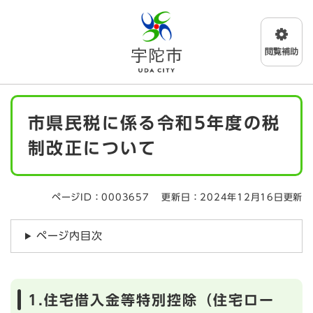
ペ
メニューを飛ばして本文へ
ー
ジ
の
先
頭
で
本
す
市県民税に係る令和5年度の税
文
。
制改正について
ページID：0003657
更新日：2024年12月16日更新
ページ内目次
1.住宅借入金等特別控除（住宅ロー