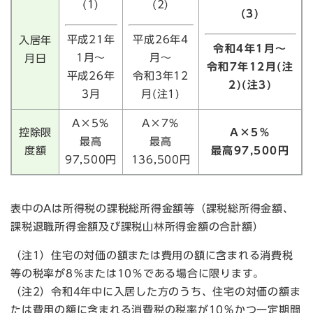
(1)
(2)
(3)
平成21年
平成26年4
入居年
令和4年1月～
1月～
月～
月日
令和7年12月(注
平成26年
令和3年12
2)(注3)
3月
月(注1)
A×5％
A×7％
控除限
A×5％
最高
最高
度額
最高97,500円
97,500円
136,500円
表中のAは所得税の課税総所得金額等（課税総所得金額、
課税退職所得金額及び課税山林所得金額の合計額）
（注1）住宅の対価の額または費用の額に含まれる消費税
等の税率が8％または10％である場合に限ります。
（注2）令和4年中に入居した方のうち、住宅の対価の額ま
たは費用の額に含まれる消費税の税率が10％かつ一定期間