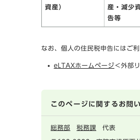
資産）
産・減少
告等
なお、個人の住民税申告にはご利
eLTAXホームページ
＜外部
このページに関するお問
総務部
税務課
代表