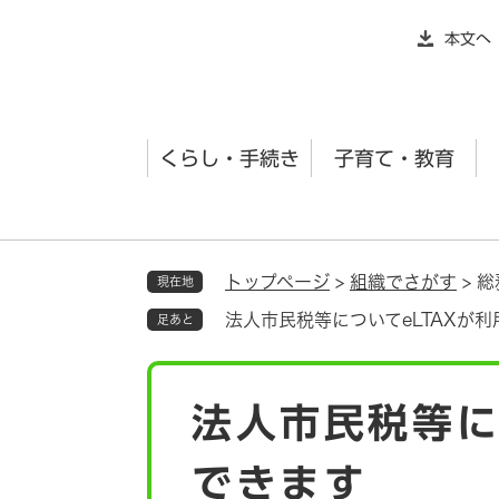
ペ
本文へ
ー
ジ
の
先
くらし・手続き
子育て・教育
頭
で
す
。
トップページ
>
組織でさがす
>
総
現在地
法人市民税等についてeLTAXが
足あと
本
法人市民税等に
文
できます