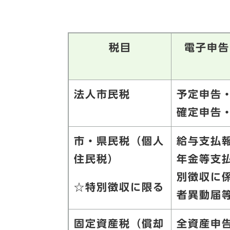
税目
電子申告
法人市民税
予定申告
確定申告
市・県民税（個人
給与支払
住民税）
年金等支
別徴収に
☆特別徴収に限る
者異動届
固定資産税（償却
全資産申