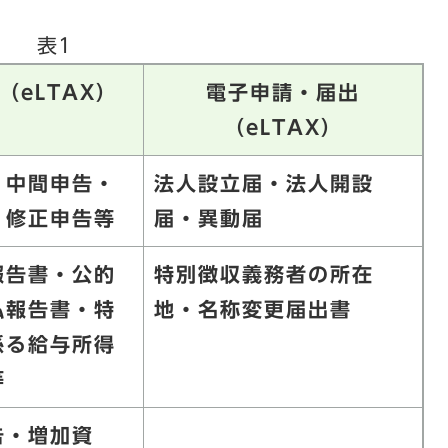
表1
（
eLTAX
）
電子申請・届出
（
eLTAX
）
・中間申告・
法人設立届・法人開設
・修正申告等
届・異動届
報告書・公的
特別徴収義務者の所在
払報告書・特
地・名称変更届出書
係る給与所得
等
告・増加資