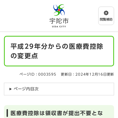
ペ
メニューを飛ばして本文へ
ー
ジ
の
先
頭
で
本
す
平成29年分からの医療費控除
文
。
の変更点
ページID：0003595
更新日：2024年12月16日更新
ページ内目次
医療費控除は領収書が提出不要とな