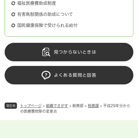
福祉医療費助成制度
有害鳥獣関係の助成について
国民健康保険で受けられる給付
見つからないときは
よくある質問と回答
トップページ
>
組織でさがす
>
総務部
>
税務課
>
平成29年分から
現在地
の医療費控除の変更点