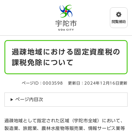
ペ
メニューを飛ばして本文へ
ー
ジ
の
先
頭
で
本
す
過疎地域における固定資産税の
文
。
課税免除について
ページID：0003598
更新日：2024年12月16日更新
ページ内目次
過疎地域として指定された区域（宇陀市全域）において、
製造業、旅館業、農林水産物等販売業、情報サービス業等