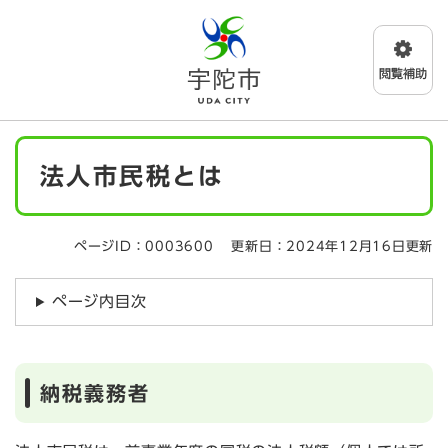
ペ
メニューを飛ばして本文へ
ー
ジ
の
先
頭
で
本
す
法人市民税とは
文
。
ページID：0003600
更新日：2024年12月16日更新
ページ内目次
納税義務者