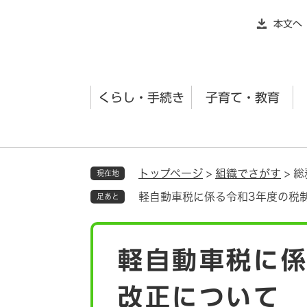
ペ
本文へ
ー
ジ
の
先
くらし・手続き
子育て・教育
頭
で
す
。
トップページ
>
組織でさがす
>
総
現在地
軽自動車税に係る令和3年度の税
足あと
本
軽自動車税に係
文
改正について