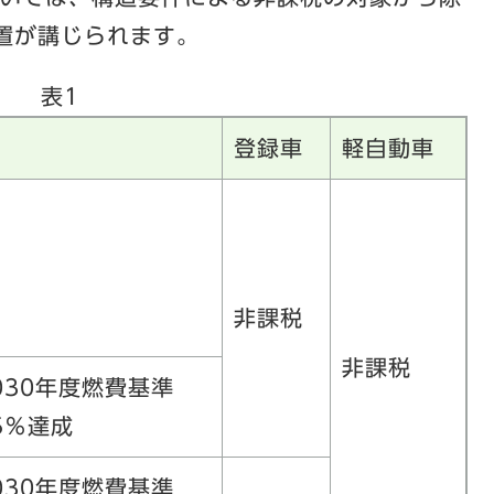
置が講じられます。
表1
登録車
軽自動車
非課税
非課税
030年度燃費基準
5％達成
030年度燃費基準