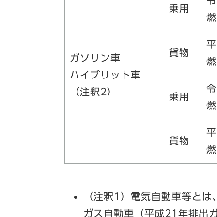
令
乗用
燃
平
貨物
ガソリン車
燃
ハイブリット車
令
（注釈2）
乗用
燃
平
貨物
燃
（注釈1）電気自動車等とは
ガス自動車（平成21年排出