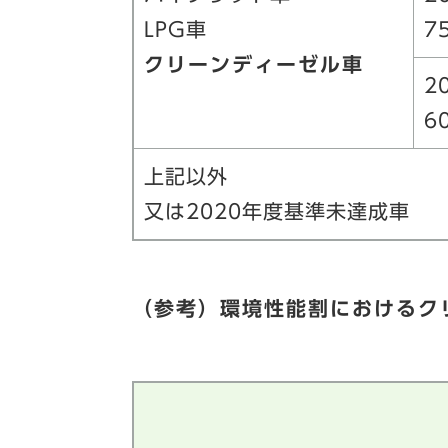
LPG車
7
クリーンディーゼル車
2
6
上記以外
又は2020年度基準未達成車
（参考）環境性能割におけるク