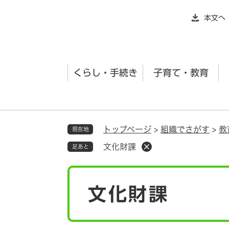
ペ
本文へ
ー
ジ
の
先
くらし・手続き
子育て・教育
頭
で
す
。
トップページ
>
組織でさがす
>
教
現在地
文化財課
足あと
本
文化財課
文