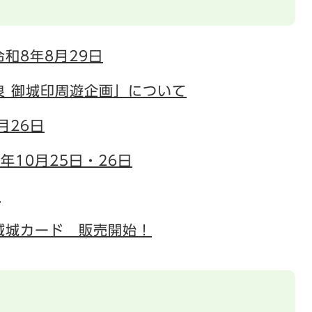
和8年8月29日
良 御城印周遊企画」について
月26日
10月25日・26日
会
城城カード 販売開始！