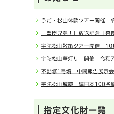
うだ・松山体験ツアー開催 令
「豊臣兄弟！」放送記念「奈
宇陀松山散策ツアー開催 10
宇陀松山華灯り 開催 令和7年
不動塚1号墳 中間報告展示
宇陀松山城跡 続日本100名
指定文化財一覧