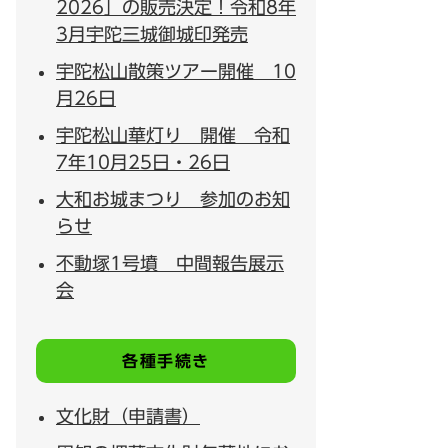
2026」の販売決定！令和8年
3月宇陀三城御城印発売
宇陀松山散策ツアー開催 10
月26日
宇陀松山華灯り 開催 令和
7年10月25日・26日
大和お城まつり 参加のお知
らせ
不動塚1号墳 中間報告展示
会
各種手続き
文化財（申請書）