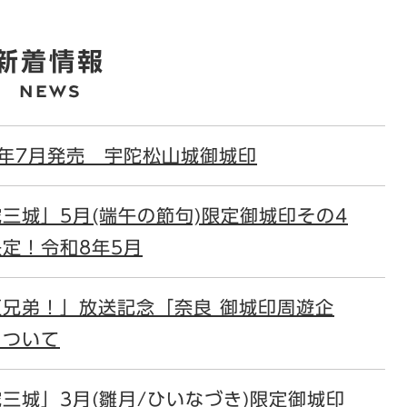
新着情報
8年7月発売 宇陀松山城御城印
三城」5月(端午の節句)限定御城印その4
定！令和8年5月
臣兄弟！」放送記念「奈良 御城印周遊企
について
三城」3月(雛月/ひいなづき)限定御城印