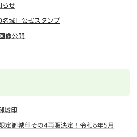
知らせ
0名城」公式スタンプ
画像公開
御城印
)限定御城印その4再販決定！令和8年5月