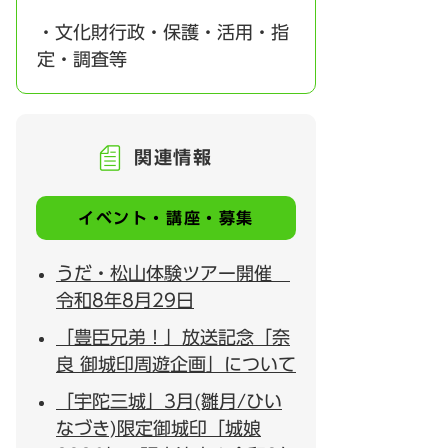
・文化財行政・保護・活用・指
定・調査等
関連情報
イベント・講座・募集
うだ・松山体験ツアー開催
令和8年8月29日
「豊臣兄弟！」放送記念「奈
良 御城印周遊企画」について
「宇陀三城」3月(雛月/ひい
なづき)限定御城印「城娘