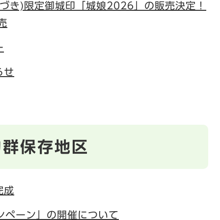
なづき)限定御城印「城娘2026」の販売決定！
売
ー
らせ
物群保存地区
完成
キャンペーン」の開催について