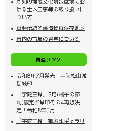
周知の埋蔵文化財包蔵地にお
ける土木工事等の取り扱いに
ついて
重要伝統的建造物群保存地区
市内の古墳の見学について
関連リンク
令和8年7月発売 宇陀松山城
御城印
「宇陀三城」5月(端午の節
句)限定御城印その4再販決
定！令和8年5月
「宇陀三城」御城印ギャラリ
ー