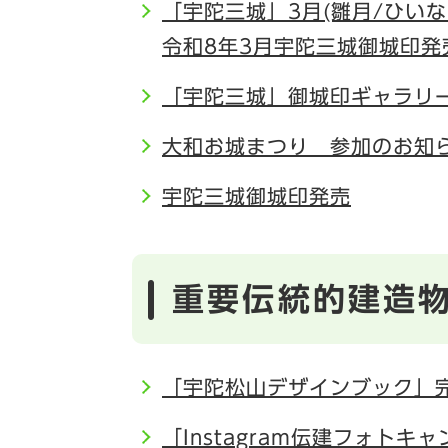
「宇陀三城」3月(雛月/ひい
令和8年3月宇陀三城御城印発
「宇陀三城」御城印ギャラリ
大和お城まつり 参加のお知
宇陀三城御城印発売
重要伝統的建造
「宇陀松山デザインブック」
「Instagram伝建フォト