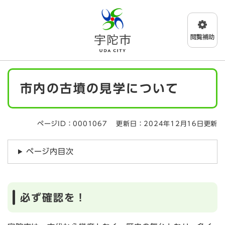
ペ
メニューを飛ばして本文へ
ー
ジ
の
先
頭
で
本
す
市内の古墳の見学について
文
。
ページID：0001067
更新日：2024年12月16日更新
ページ内目次
必ず確認を！