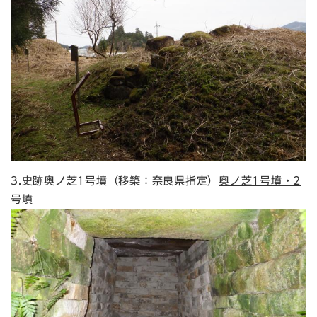
3.史跡奥ノ芝1号墳（移築：奈良県指定）
奥ノ芝1号墳・2
号墳