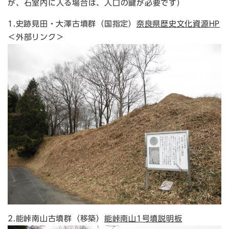
が、石室内に入る場合は、入口の鍵が必要です）
1.史跡見田・大澤古墳群（国指定）
奈良県歴史文化資源HP
＜外部リンク＞
2.能峠南山古墳群（移築）
能峠南山1号墳説明板