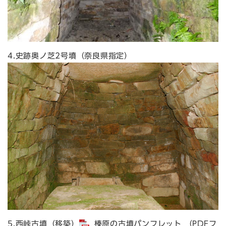
4.史跡奥ノ芝2号墳（奈良県指定）
5.西峠古墳（移築）
榛原の古墳パンフレット （PDFフ