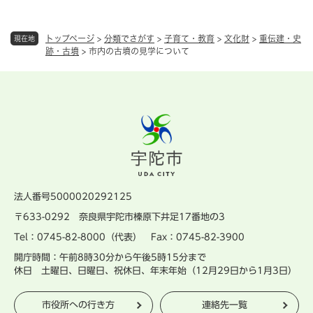
トップページ
>
分類でさがす
>
子育て・教育
>
文化財
>
重伝建・史
現在地
跡・古墳
>
市内の古墳の見学について
法人番号5000020292125
〒633-0292 奈良県宇陀市榛原下井足17番地の3
Tel：0745-82-8000（代表） Fax：0745-82-3900
開庁時間：午前8時30分から午後5時15分まで
休日 土曜日、日曜日、祝休日、年末年始（12月29日から1月3日）
市役所への行き方
連絡先一覧