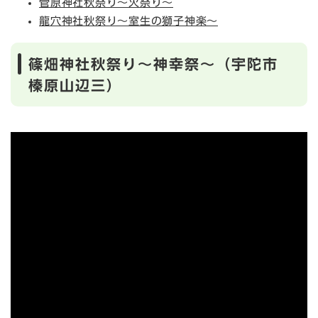
菅原神社秋祭り～火祭り～
龍穴神社秋祭り～室生の獅子神楽～
篠畑神社秋祭り～神幸祭～（宇陀市
榛原山辺三）