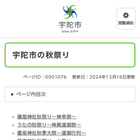
ペ
メニューを飛ばして本文へ
ー
ジ
の
先
頭
で
本
す
宇陀市の秋祭り
文
。
ページID：0001076
更新日：2024年12月16日更新
ページ内目次
篠畑神社秋祭り～神幸祭～
うたの秋祭り～神輿渡御祭～
墨坂神社秋季大祭～渡御行列～