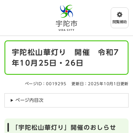
ペ
メニューを飛ばして本文へ
ー
ジ
の
先
頭
で
本
す
宇陀松山華灯り 開催 令和7
文
。
年10月25日・26日
ページID：0019295
更新日：2025年10月1日更新
ページ内目次
「宇陀松山華灯り」開催のおしらせ