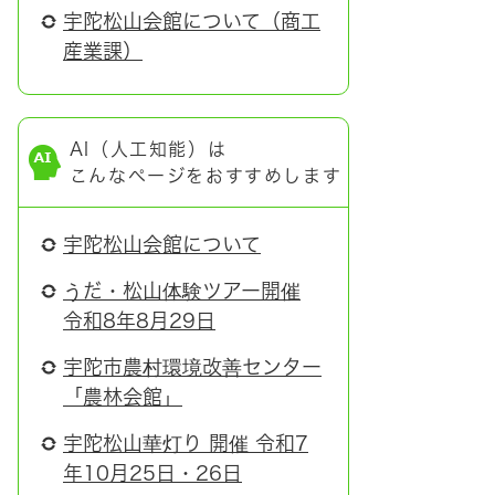
宇陀松山会館について（商工
産業課）
AI（人工知能）は
こんなページをおすすめします
宇陀松山会館について
うだ・松山体験ツアー開催
令和8年8月29日
宇陀市農村環境改善センター
「農林会館」
宇陀松山華灯り 開催 令和7
年10月25日・26日