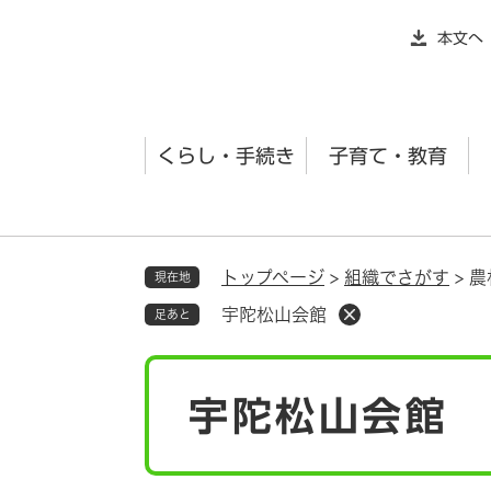
ペ
本文へ
ー
ジ
の
先
くらし・手続き
子育て・教育
頭
で
す
。
トップページ
>
組織でさがす
>
農
現在地
宇陀松山会館
足あと
本
宇陀松山会館
文