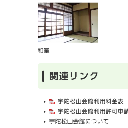
和室
関連リンク
宇陀松山会館利用料金表 （
宇陀松山会館利用許可申請書
宇陀松山会館について